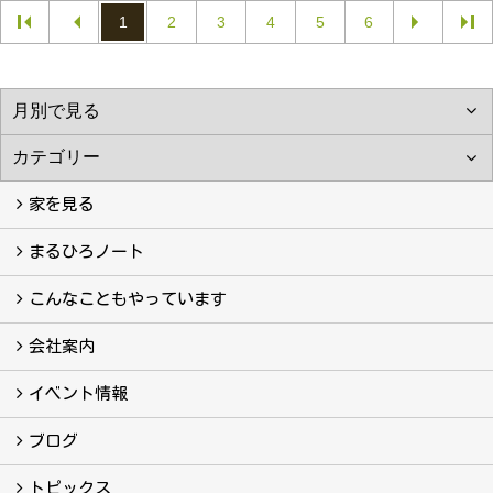
1
2
3
4
5
6
家を見る
フォトギャラリー
現場レポート
完工事例
お客様の声
まるひろノート
真っ直ぐの家づくり
自慢の大工たち
こだわりの自然素材
快適な家のエッセンス
注文住宅ができるまで
こんなこともやっています
こんなこともやっています
会社案内
会社案内
まるひろの人
スタッフ紹介
プライバシーポリシー
イベント情報
イベント予告
イベント報告
ブログ
ブログ
トピックス