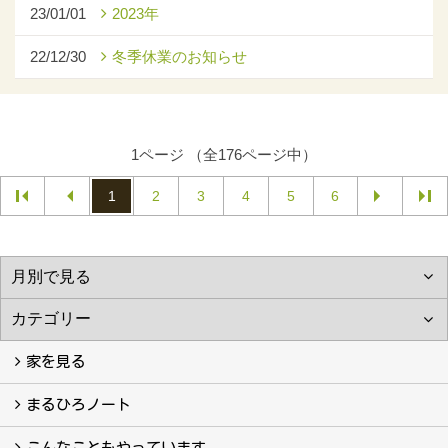
23/01/01
2023年
22/12/30
冬季休業のお知らせ
1ページ （全176ページ中）
1
2
3
4
5
6
家を見る
フォトギャラリー
現場レポート
完工事例
お客様の声
まるひろノート
真っ直ぐの家づくり
自慢の大工たち
こだわりの自然素材
快適な家のエッセンス
注文住宅ができるまで
こんなこともやっています