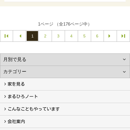
1ページ （全176ページ中）
1
2
3
4
5
6
家を見る
フォトギャラリー
現場レポート
完工事例
お客様の声
まるひろノート
真っ直ぐの家づくり
自慢の大工たち
こだわりの自然素材
快適な家のエッセンス
注文住宅ができるまで
こんなこともやっています
こんなこともやっています
会社案内