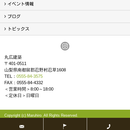
会社案内
まるひろの人
スタッフ紹介
プライバシーポリシー
イベント情報
イベント予告
イベント報告
ブログ
ブログ
トピックス
保証
アフターメンテナンス
丸広建築
〒401-0511
山梨県南都留郡忍野村忍草1608
TEL：
0555-84-3575
FAX：0555-84-4332
＜営業時間＞8:00～18:00
＜定休日＞日曜日
Copyright (c) Maruhiro. All Rights Reserved.
Produced by
ゴデスクリエイト