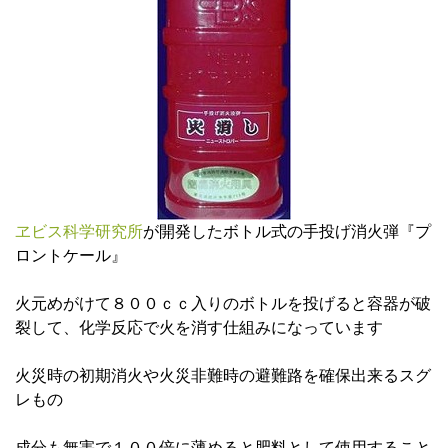
ヱビス科学研究所
が開発したボトル式の手投げ消火弾『プ
ロントケール』
火元めがけて８００ｃｃ入りのボトルを投げると容器が破
裂して、化学反応で火を消す仕組みになっています
火災時の初期消火や火災非難時の避難路を確保出来るスグ
レもの
成分も無害で１００倍に薄めると肥料として使用すること