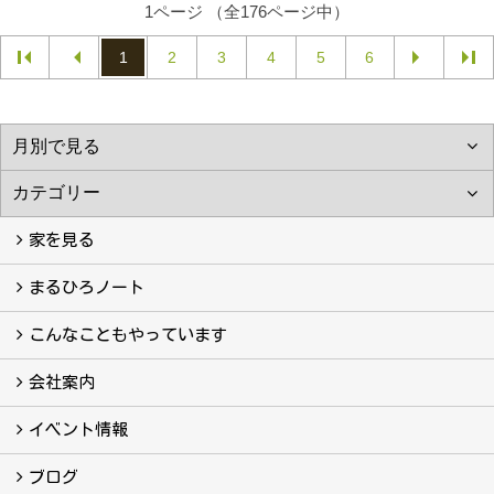
1ページ （全176ページ中）
1
2
3
4
5
6
家を見る
フォトギャラリー
現場レポート
完工事例
お客様の声
まるひろノート
真っ直ぐの家づくり
自慢の大工たち
こだわりの自然素材
快適な家のエッセンス
注文住宅ができるまで
こんなこともやっています
こんなこともやっています
会社案内
会社案内
まるひろの人
スタッフ紹介
プライバシーポリシー
イベント情報
イベント予告
イベント報告
ブログ