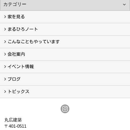
家を見る
フォトギャラリー
現場レポート
完工事例
お客様の声
まるひろノート
真っ直ぐの家づくり
自慢の大工たち
こだわりの自然素材
快適な家のエッセンス
注文住宅ができるまで
こんなこともやっています
こんなこともやっています
会社案内
会社案内
まるひろの人
スタッフ紹介
プライバシーポリシー
イベント情報
イベント予告
イベント報告
ブログ
ブログ
トピックス
保証
アフターメンテナンス
丸広建築
〒401-0511