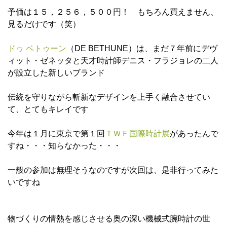
予価は１５，２５６，５００円！ もちろん買えません、
見るだけです（笑）
ドゥ ベトゥーン
（DE BETHUNE）は、まだ７年前にデヴ
ィット・ゼネッタと天才時計師デニス・フラジョレの二人
が設立した新しいブランド
伝統を守りながら斬新なデザインを上手く融合させてい
て、とてもキレイです
今年は１月に東京で第１回
ＴＷＦ国際時計展
があったんで
すね・・・知らなかった・・・
一般の参加は無理そうなのですが次回は、是非行ってみた
いですね
物づくりの情熱を感じさせる奥の深い機械式腕時計の世