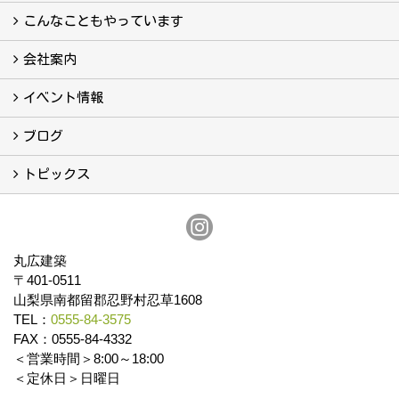
真っ直ぐの家づくり
自慢の大工たち
こだわりの自然素材
快適な家のエッセンス
注文住宅ができるまで
こんなこともやっています
こんなこともやっています
会社案内
会社案内
まるひろの人
スタッフ紹介
プライバシーポリシー
イベント情報
イベント予告
イベント報告
ブログ
ブログ
トピックス
保証
アフターメンテナンス
丸広建築
〒401-0511
山梨県南都留郡忍野村忍草1608
TEL：
0555-84-3575
FAX：0555-84-4332
＜営業時間＞8:00～18:00
＜定休日＞日曜日