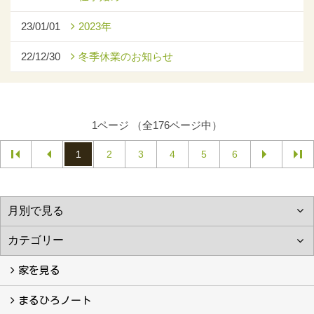
23/01/01
2023年
22/12/30
冬季休業のお知らせ
1ページ （全176ページ中）
1
2
3
4
5
6
家を見る
フォトギャラリー
現場レポート
完工事例
お客様の声
まるひろノート