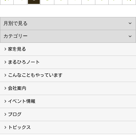
家を見る
フォトギャラリー
現場レポート
完工事例
お客様の声
まるひろノート
真っ直ぐの家づくり
自慢の大工たち
こだわりの自然素材
快適な家のエッセンス
注文住宅ができるまで
こんなこともやっています
こんなこともやっています
会社案内
会社案内
まるひろの人
スタッフ紹介
プライバシーポリシー
イベント情報
イベント予告
イベント報告
ブログ
ブログ
トピックス