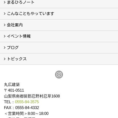
フォトギャラリー
現場レポート
完工事例
お客様の声
まるひろノート
真っ直ぐの家づくり
自慢の大工たち
こだわりの自然素材
快適な家のエッセンス
注文住宅ができるまで
こんなこともやっています
こんなこともやっています
会社案内
会社案内
まるひろの人
スタッフ紹介
プライバシーポリシー
イベント情報
イベント予告
イベント報告
ブログ
ブログ
トピックス
保証
アフターメンテナンス
丸広建築
〒401-0511
山梨県南都留郡忍野村忍草1608
TEL：
0555-84-3575
FAX：0555-84-4332
＜営業時間＞8:00～18:00