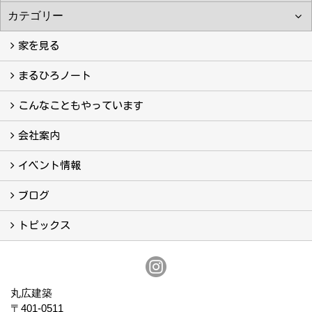
家を見る
フォトギャラリー
現場レポート
完工事例
お客様の声
まるひろノート
真っ直ぐの家づくり
自慢の大工たち
こだわりの自然素材
快適な家のエッセンス
注文住宅ができるまで
こんなこともやっています
こんなこともやっています
会社案内
会社案内
まるひろの人
スタッフ紹介
プライバシーポリシー
イベント情報
イベント予告
イベント報告
ブログ
ブログ
トピックス
保証
アフターメンテナンス
丸広建築
〒401-0511