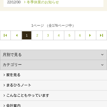
22/12/30
冬季休業のお知らせ
1ページ （全176ページ中）
1
2
3
4
5
6
家を見る
フォトギャラリー
現場レポート
完工事例
お客様の声
まるひろノート
真っ直ぐの家づくり
自慢の大工たち
こだわりの自然素材
快適な家のエッセンス
注文住宅ができるまで
こんなこともやっています
こんなこともやっています
会社案内