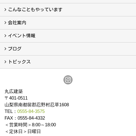
真っ直ぐの家づくり
自慢の大工たち
こだわりの自然素材
快適な家のエッセンス
注文住宅ができるまで
こんなこともやっています
こんなこともやっています
会社案内
会社案内
まるひろの人
スタッフ紹介
プライバシーポリシー
イベント情報
イベント予告
イベント報告
ブログ
ブログ
トピックス
保証
アフターメンテナンス
丸広建築
〒401-0511
山梨県南都留郡忍野村忍草1608
TEL：
0555-84-3575
FAX：0555-84-4332
＜営業時間＞8:00～18:00
＜定休日＞日曜日