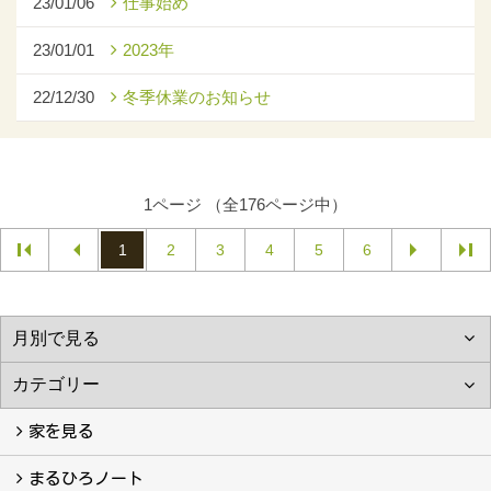
23/01/06
仕事始め
23/01/01
2023年
22/12/30
冬季休業のお知らせ
1ページ （全176ページ中）
1
2
3
4
5
6
家を見る
フォトギャラリー
現場レポート
完工事例
お客様の声
まるひろノート