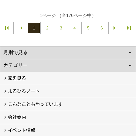
1ページ （全176ページ中）
1
2
3
4
5
6
家を見る
フォトギャラリー
現場レポート
完工事例
お客様の声
まるひろノート
真っ直ぐの家づくり
自慢の大工たち
こだわりの自然素材
快適な家のエッセンス
注文住宅ができるまで
こんなこともやっています
こんなこともやっています
会社案内
会社案内
まるひろの人
スタッフ紹介
プライバシーポリシー
イベント情報