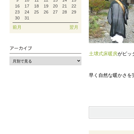
9
10
11
12
13
14
15
16
17
18
19
20
21
22
23
24
25
26
27
28
29
30
31
前月
翌月
アーカイブ
土壌式床暖房
がピッ
早く自然な暖かさを