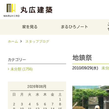
家を見る
まるひろノート
ホーム
スタッフブログ
地鎮祭
カテゴリー
2010/09/29(水)
未
未分類 (1756)
2026年08月
日
月
火
水
木
金
土
1
2
3
4
5
6
7
8