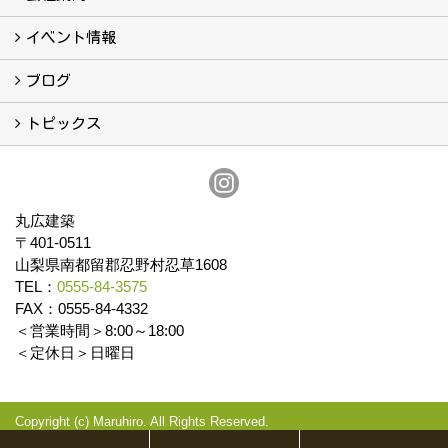
会社案内
まるひろの人
スタッフ紹介
プライバシーポリシー
イベント情報
イベント予告
イベント報告
ブログ
ブログ
トピックス
保証
アフターメンテナンス
丸広建築
〒401-0511
山梨県南都留郡忍野村忍草1608
TEL：
0555-84-3575
FAX：0555-84-4332
＜営業時間＞8:00～18:00
＜定休日＞日曜日
Copyright (c) Maruhiro. All Rights Reserved.
Produced by
ゴデスクリエイト