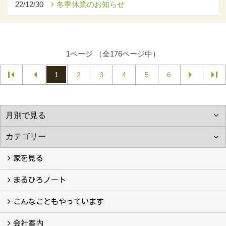
22/12/30
冬季休業のお知らせ
1ページ （全176ページ中）
1
2
3
4
5
6
家を見る
フォトギャラリー
現場レポート
完工事例
お客様の声
まるひろノート
真っ直ぐの家づくり
自慢の大工たち
こだわりの自然素材
快適な家のエッセンス
注文住宅ができるまで
こんなこともやっています
こんなこともやっています
会社案内