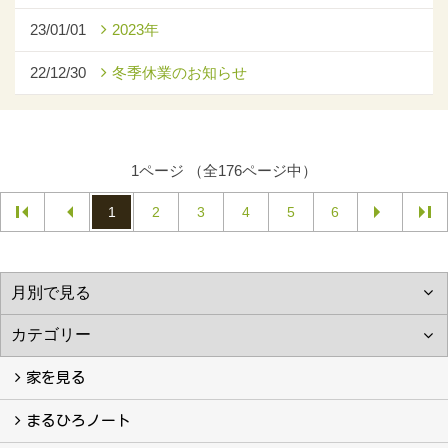
23/01/01
2023年
22/12/30
冬季休業のお知らせ
1ページ （全176ページ中）
1
2
3
4
5
6
家を見る
フォトギャラリー
現場レポート
完工事例
お客様の声
まるひろノート