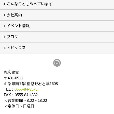
真っ直ぐの家づくり
自慢の大工たち
こだわりの自然素材
快適な家のエッセンス
注文住宅ができるまで
こんなこともやっています
こんなこともやっています
会社案内
会社案内
まるひろの人
スタッフ紹介
プライバシーポリシー
イベント情報
イベント予告
イベント報告
ブログ
ブログ
トピックス
保証
アフターメンテナンス
丸広建築
〒401-0511
山梨県南都留郡忍野村忍草1608
TEL：
0555-84-3575
FAX：0555-84-4332
＜営業時間＞8:00～18:00
＜定休日＞日曜日