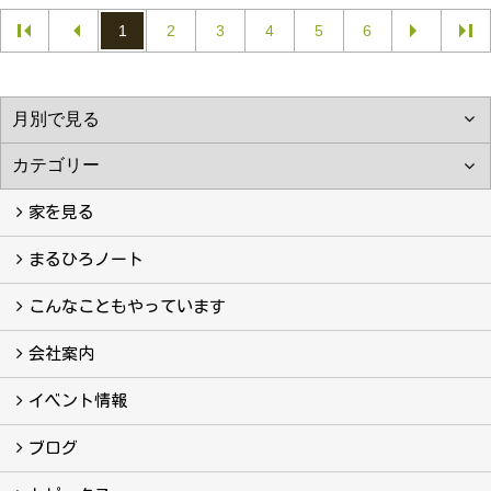
1
2
3
4
5
6
家を見る
フォトギャラリー
現場レポート
完工事例
お客様の声
まるひろノート
真っ直ぐの家づくり
自慢の大工たち
こだわりの自然素材
快適な家のエッセンス
注文住宅ができるまで
こんなこともやっています
こんなこともやっています
会社案内
会社案内
まるひろの人
スタッフ紹介
プライバシーポリシー
イベント情報
イベント予告
イベント報告
ブログ