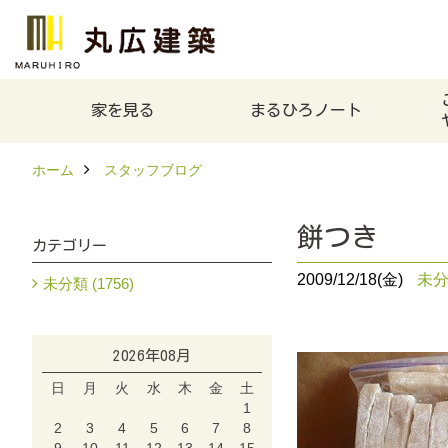
家を見る
まるひろノート
ホーム
スタッフブログ
餅つき
カテゴリー
2009/12/18(金)
未
未分類 (1756)
2026年08月
日
月
火
水
木
金
土
1
2
3
4
5
6
7
8