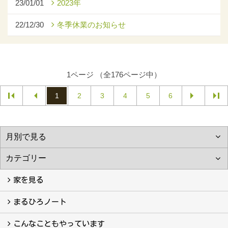
23/01/01
2023年
22/12/30
冬季休業のお知らせ
1ページ （全176ページ中）
1
2
3
4
5
6
家を見る
フォトギャラリー
現場レポート
完工事例
お客様の声
まるひろノート
真っ直ぐの家づくり
自慢の大工たち
こだわりの自然素材
快適な家のエッセンス
注文住宅ができるまで
こんなこともやっています