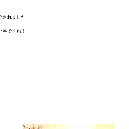
介されました
い事ですね！