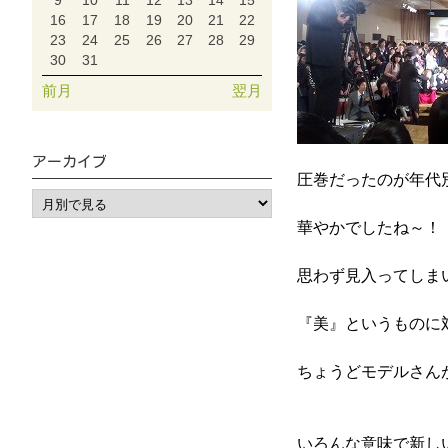
9
10
11
12
13
14
15
16
17
18
19
20
21
22
23
24
25
26
27
28
29
30
31
前月
翌月
アーカイブ
圧巻だったのが年代
華やかでしたね～
思わず見入ってしま
『美』というものに
ちょうどモデルさん
いろんな意味で新し