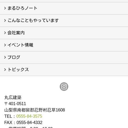
フォトギャラリー
現場レポート
完工事例
お客様の声
まるひろノート
真っ直ぐの家づくり
自慢の大工たち
こだわりの自然素材
快適な家のエッセンス
注文住宅ができるまで
こんなこともやっています
こんなこともやっています
会社案内
会社案内
まるひろの人
スタッフ紹介
プライバシーポリシー
イベント情報
イベント予告
イベント報告
ブログ
ブログ
トピックス
保証
アフターメンテナンス
丸広建築
〒401-0511
山梨県南都留郡忍野村忍草1608
TEL：
0555-84-3575
FAX：0555-84-4332