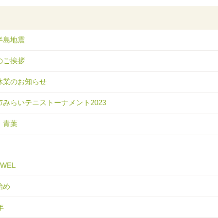
半島地震
のご挨拶
休業のお知らせ
市みらいテニストーナメント2023
 青葉
EWEL
始め
年