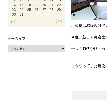
9
10
11
12
13
14
15
16
17
18
19
20
21
22
23
24
25
26
27
28
29
30
31
前月
翌月
お客様も感慨深けで
今度は新しく美容室
アーカイブ
一つの時代が終わっ
こうやってまた建物