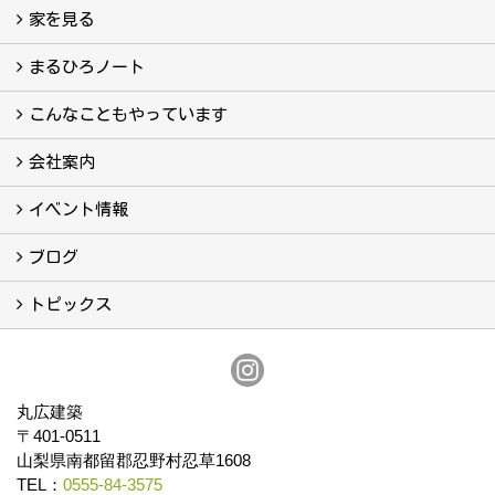
家を見る
フォトギャラリー
現場レポート
完工事例
お客様の声
まるひろノート
真っ直ぐの家づくり
自慢の大工たち
こだわりの自然素材
快適な家のエッセンス
注文住宅ができるまで
こんなこともやっています
こんなこともやっています
会社案内
会社案内
まるひろの人
スタッフ紹介
プライバシーポリシー
イベント情報
イベント予告
イベント報告
ブログ
ブログ
トピックス
保証
アフターメンテナンス
丸広建築
〒401-0511
山梨県南都留郡忍野村忍草1608
TEL：
0555-84-3575