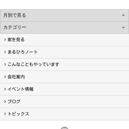
家を見る
フォトギャラリー
現場レポート
完工事例
お客様の声
まるひろノート
真っ直ぐの家づくり
自慢の大工たち
こだわりの自然素材
快適な家のエッセンス
注文住宅ができるまで
こんなこともやっています
こんなこともやっています
会社案内
会社案内
まるひろの人
スタッフ紹介
プライバシーポリシー
イベント情報
イベント予告
イベント報告
ブログ
ブログ
トピックス
保証
アフターメンテナンス