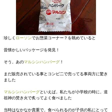
珍しく
ローソン
でお惣菜コーナー？を眺めていると
昔懐かしいパッケージを発見！
そう、あの
マルシンハンバーグ
！
まだ販売されている事とコンビ二で売ってる事両方に驚き
ました
マルシンハンバーグ
といえば、私たちが小学校の時に、道
祖神の焚き火で炙ってよく食べました
当時はなかなか貴重で、食べられるのが子供の私にとって