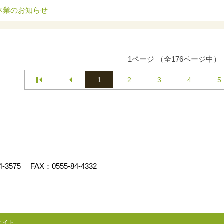
休業のお知らせ
1ページ （全176ページ中）
1
2
3
4
5
4-3575
FAX：0555-84-4332
エイト