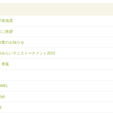
半島地震
のご挨拶
休業のお知らせ
市みらいテニストーナメント2023
 青葉
EWEL
始め
年