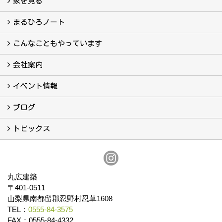
家を見る
フォトギャラリー
現場レポート
完工事例
お客様の声
まるひろノート
真っ直ぐの家づくり
自慢の大工たち
こだわりの自然素材
快適な家のエッセンス
注文住宅ができるまで
こんなこともやっています
こんなこともやっています
会社案内
会社案内
まるひろの人
スタッフ紹介
プライバシーポリシー
イベント情報
イベント予告
イベント報告
ブログ
ブログ
トピックス
保証
アフターメンテナンス
丸広建築
〒401-0511
山梨県南都留郡忍野村忍草1608
TEL：
0555-84-3575
FAX：0555-84-4332