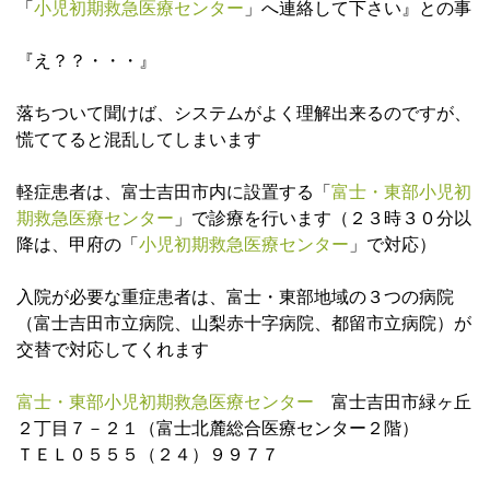
「
小児初期救急医療センター
」へ連絡して下さい』との事
『え？？・・・』
落ちついて聞けば、システムがよく理解出来るのですが、
慌ててると混乱してしまいます
軽症患者は、富士吉田市内に設置する「
富士・東部
小児初
期救急医療センター
」で診療を行います（２３時３０分以
降は、甲府の「
小児初期救急医療センター
」で対応）
入院が必要な重症患者は、富士・東部地域の３つの病院
（富士吉田市立病院、山梨赤十字病院、都留市立病院）が
交替で対応してくれます
富士・東部
小児初期救急医療センター
富士吉田市緑ヶ丘
２丁目７－２１（富士北麓総合医療センター２階）
ＴＥＬ０５５５（２４）９９７７