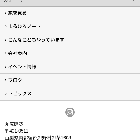
家を見る
フォトギャラリー
現場レポート
完工事例
お客様の声
まるひろノート
真っ直ぐの家づくり
自慢の大工たち
こだわりの自然素材
快適な家のエッセンス
注文住宅ができるまで
こんなこともやっています
こんなこともやっています
会社案内
会社案内
まるひろの人
スタッフ紹介
プライバシーポリシー
イベント情報
イベント予告
イベント報告
ブログ
ブログ
トピックス
保証
アフターメンテナンス
丸広建築
〒401-0511
山梨県南都留郡忍野村忍草1608