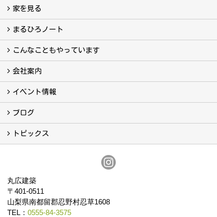
家を見る
フォトギャラリー
現場レポート
完工事例
お客様の声
まるひろノート
真っ直ぐの家づくり
自慢の大工たち
こだわりの自然素材
快適な家のエッセンス
注文住宅ができるまで
こんなこともやっています
こんなこともやっています
会社案内
会社案内
まるひろの人
スタッフ紹介
プライバシーポリシー
イベント情報
イベント予告
イベント報告
ブログ
ブログ
トピックス
保証
アフターメンテナンス
丸広建築
〒401-0511
山梨県南都留郡忍野村忍草1608
TEL：
0555-84-3575