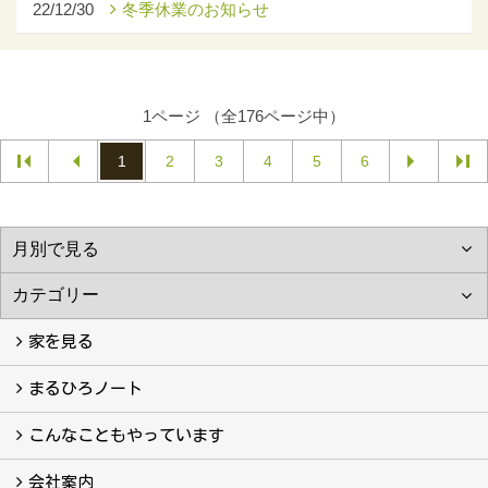
22/12/30
冬季休業のお知らせ
1ページ （全176ページ中）
1
2
3
4
5
6
家を見る
フォトギャラリー
現場レポート
完工事例
お客様の声
まるひろノート
真っ直ぐの家づくり
自慢の大工たち
こだわりの自然素材
快適な家のエッセンス
注文住宅ができるまで
こんなこともやっています
こんなこともやっています
会社案内