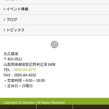
会社案内
まるひろの人
スタッフ紹介
プライバシーポリシー
イベント情報
イベント予告
イベント報告
ブログ
ブログ
トピックス
保証
アフターメンテナンス
丸広建築
〒401-0511
山梨県南都留郡忍野村忍草1608
TEL：
0555-84-3575
FAX：0555-84-4332
＜営業時間＞8:00～18:00
＜定休日＞日曜日
Copyright (c) Maruhiro. All Rights Reserved.
Produced by
ゴデスクリエイト