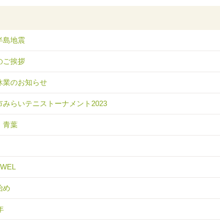
半島地震
のご挨拶
休業のお知らせ
市みらいテニストーナメント2023
 青葉
EWEL
始め
年