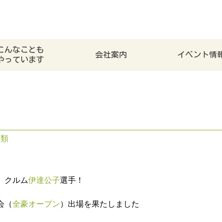
こんなことも
会社案内
イベント情
やっています
分類
 クルム
伊達公子
選手！
会（
全豪オープン
）出場を果たしました