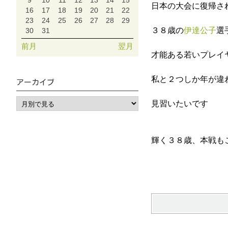
9
10
11
12
13
14
15
日本の大会に復帰さ
16
17
18
19
20
21
22
23
24
25
26
27
28
29
３８歳の
伊達公子
選
30
31
前月
翌月
才能ある若いプレイ
私と２つしか年が違
アーカイブ
見習いたいです
輝く３８歳、本戦も