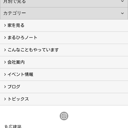
家を見る
フォトギャラリー
現場レポート
完工事例
お客様の声
まるひろノート
真っ直ぐの家づくり
自慢の大工たち
こだわりの自然素材
快適な家のエッセンス
注文住宅ができるまで
こんなこともやっています
こんなこともやっています
会社案内
会社案内
まるひろの人
スタッフ紹介
プライバシーポリシー
イベント情報
イベント予告
イベント報告
ブログ
ブログ
トピックス
保証
アフターメンテナンス
丸広建築