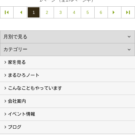
1
2
3
4
5
6
家を見る
フォトギャラリー
現場レポート
完工事例
お客様の声
まるひろノート
真っ直ぐの家づくり
自慢の大工たち
こだわりの自然素材
快適な家のエッセンス
注文住宅ができるまで
こんなこともやっています
こんなこともやっています
会社案内
会社案内
まるひろの人
スタッフ紹介
プライバシーポリシー
イベント情報
イベント予告
イベント報告
ブログ