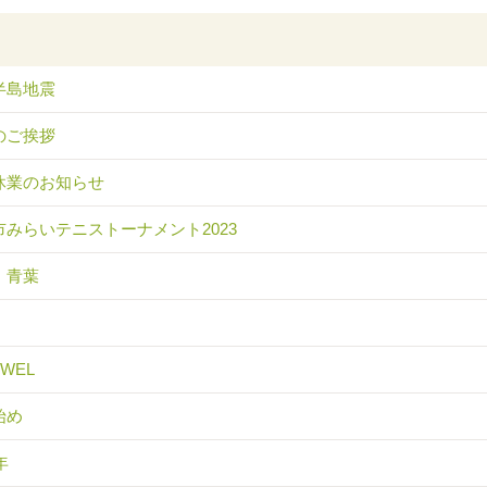
半島地震
のご挨拶
休業のお知らせ
市みらいテニストーナメント2023
 青葉
EWEL
始め
年