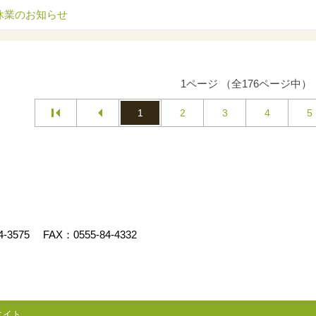
休業のお知らせ
1ページ （全176ページ中）
1
2
3
4
5
4-3575
FAX：0555-84-4332
エイト