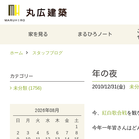
家を見る
まるひろノート
ホーム
スタッフブログ
年の夜
カテゴリー
2010/12/31(金)
未
未分類 (1756)
2026年08月
今、
紅白歌合戦
を観
日
月
火
水
木
金
土
1
今年一年皆さんはど
2
3
4
5
6
7
8