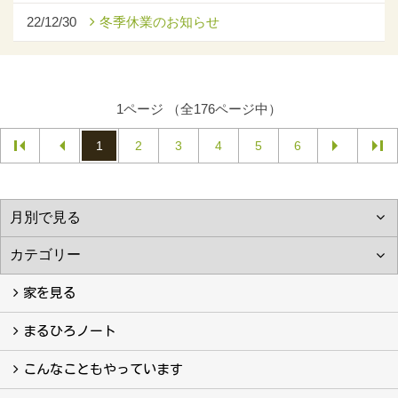
22/12/30
冬季休業のお知らせ
1ページ （全176ページ中）
1
2
3
4
5
6
家を見る
フォトギャラリー
現場レポート
完工事例
お客様の声
まるひろノート
真っ直ぐの家づくり
自慢の大工たち
こだわりの自然素材
快適な家のエッセンス
注文住宅ができるまで
こんなこともやっています