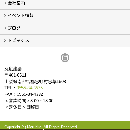
こんなこともやっています
会社案内
会社案内
まるひろの人
スタッフ紹介
プライバシーポリシー
イベント情報
イベント予告
イベント報告
ブログ
ブログ
トピックス
保証
アフターメンテナンス
丸広建築
〒401-0511
山梨県南都留郡忍野村忍草1608
TEL：
0555-84-3575
FAX：0555-84-4332
＜営業時間＞8:00～18:00
＜定休日＞日曜日
Copyright (c) Maruhiro. All Rights Reserved.