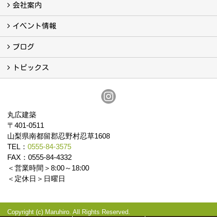
こんなこともやっています
会社案内
会社案内
まるひろの人
スタッフ紹介
プライバシーポリシー
イベント情報
イベント予告
イベント報告
ブログ
ブログ
トピックス
保証
アフターメンテナンス
丸広建築
〒401-0511
山梨県南都留郡忍野村忍草1608
TEL：
0555-84-3575
FAX：0555-84-4332
＜営業時間＞8:00～18:00
＜定休日＞日曜日
Copyright (c) Maruhiro. All Rights Reserved.