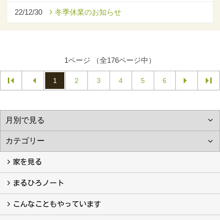
22/12/30
冬季休業のお知らせ
1ページ （全176ページ中）
1
2
3
4
5
6
家を見る
フォトギャラリー
現場レポート
完工事例
お客様の声
まるひろノート
真っ直ぐの家づくり
自慢の大工たち
こだわりの自然素材
快適な家のエッセンス
注文住宅ができるまで
こんなこともやっています