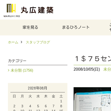
家を見る
まるひろノート
ホーム
スタッフブログ
１＄７５セ
カテゴリー
2008/10/05(日)
未
未分類 (1756)
2026年08月
日
月
火
水
木
金
土
1
2
3
4
5
6
7
8