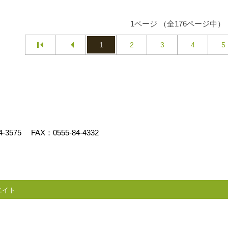
1ページ （全176ページ中）
1
2
3
4
5
4-3575
FAX：0555-84-4332
エイト