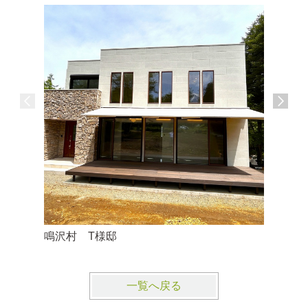
鳴沢村 T様邸
鳴沢村 
一覧へ戻る