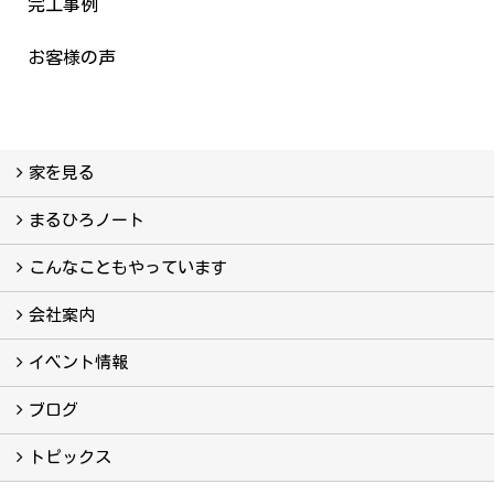
完工事例
お客様の声
家を見る
フォトギャラリー
現場レポート
完工事例
お客様の声
まるひろノート
真っ直ぐの家づくり
自慢の大工たち
こだわりの自然素材
快適な家のエッセンス
注文住宅ができるまで
こんなこともやっています
こんなこともやっています
会社案内
会社案内
まるひろの人
スタッフ紹介
プライバシーポリシー
イベント情報
イベント予告
イベント報告
ブログ
ブログ
トピックス