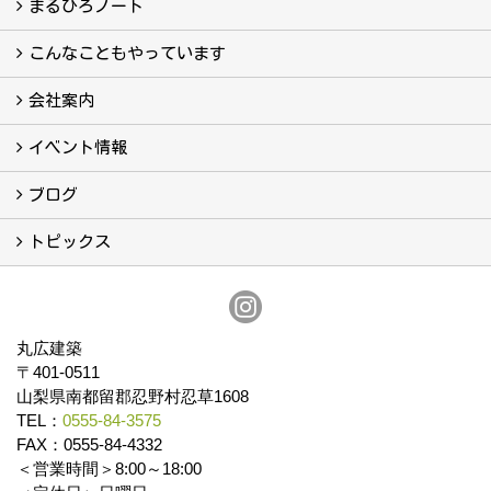
フォトギャラリー
現場レポート
完工事例
お客様の声
まるひろノート
真っ直ぐの家づくり
自慢の大工たち
こだわりの自然素材
快適な家のエッセンス
注文住宅ができるまで
こんなこともやっています
こんなこともやっています
会社案内
会社案内
まるひろの人
スタッフ紹介
プライバシーポリシー
イベント情報
イベント予告
イベント報告
ブログ
ブログ
トピックス
保証
アフターメンテナンス
丸広建築
〒401-0511
山梨県南都留郡忍野村忍草1608
TEL：
0555-84-3575
FAX：0555-84-4332
＜営業時間＞8:00～18:00