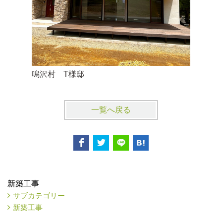
鳴沢村 T様邸
鳴沢村 
一覧へ戻る
新築工事
サブカテゴリー
新築工事