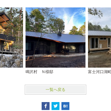
鳴沢村 Ｎ様邸
富士河口湖
一覧へ戻る