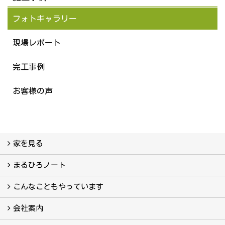
フォトギャラリー
現場レポート
完工事例
お客様の声
家を見る
フォトギャラリー
現場レポート
完工事例
お客様の声
まるひろノート
真っ直ぐの家づくり
自慢の大工たち
こだわりの自然素材
快適な家のエッセンス
注文住宅ができるまで
こんなこともやっています
こんなこともやっています
会社案内