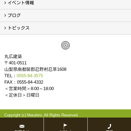
会社案内
まるひろの人
スタッフ紹介
プライバシーポリシー
イベント情報
イベント予告
イベント報告
ブログ
ブログ
トピックス
保証
アフターメンテナンス
丸広建築
〒401-0511
山梨県南都留郡忍野村忍草1608
TEL：
0555-84-3575
FAX：0555-84-4332
＜営業時間＞8:00～18:00
＜定休日＞日曜日
Copyright (c) Maruhiro. All Rights Reserved.
Produced by
ゴデスクリエイト