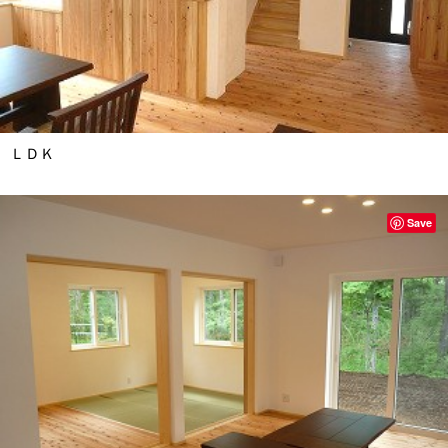
ＬＤＫ
Save