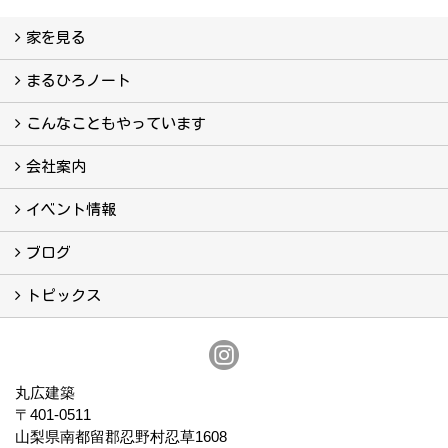
家を見る
フォトギャラリー
現場レポート
完工事例
お客様の声
まるひろノート
真っ直ぐの家づくり
自慢の大工たち
こだわりの自然素材
快適な家のエッセンス
注文住宅ができるまで
こんなこともやっています
こんなこともやっています
会社案内
会社案内
まるひろの人
スタッフ紹介
プライバシーポリシー
イベント情報
イベント予告
イベント報告
ブログ
ブログ
トピックス
保証
アフターメンテナンス
丸広建築
〒401-0511
山梨県南都留郡忍野村忍草1608