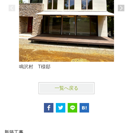
鳴沢村 T様邸
鳴沢村 
一覧へ戻る
新築工事