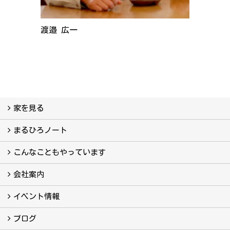
渡邉 広一
家を見る
フォトギャラリー
現場レポート
完工事例
お客様の声
まるひろノート
真っ直ぐの家づくり
自慢の大工たち
こだわりの自然素材
快適な家のエッセンス
注文住宅ができるまで
こんなこともやっています
こんなこともやっています
会社案内
会社案内
まるひろの人
スタッフ紹介
プライバシーポリシー
イベント情報
イベント予告
イベント報告
ブログ