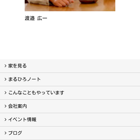
渡邉 広一
家を見る
フォトギャラリー
現場レポート
完工事例
お客様の声
まるひろノート
真っ直ぐの家づくり
自慢の大工たち
こだわりの自然素材
快適な家のエッセンス
注文住宅ができるまで
こんなこともやっています
こんなこともやっています
会社案内
会社案内
まるひろの人
スタッフ紹介
プライバシーポリシー
イベント情報
イベント予告
イベント報告
ブログ